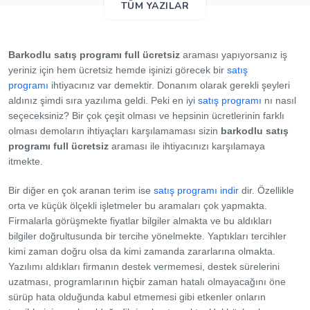
TÜM YAZILAR
Barkodlu satış programı full ücretsiz
araması yapıyorsanız iş
yeriniz için hem ücretsiz hemde işinizi görecek bir
satış
programı
ihtiyacınız var demektir. Donanım olarak gerekli şeyleri
aldınız şimdi sıra yazılıma geldi. Peki en iyi
satış programı
nı nasıl
seçeceksiniz? Bir çok çeşit olması ve hepsinin ücretlerinin farklı
olması demoların ihtiyaçları karşılamaması sizin
barkodlu satış
programı full ücretsiz
araması ile ihtiyacınızı karşılamaya
itmekte.
Bir diğer en çok aranan terim ise
satış programı indir
dir. Özellikle
orta ve küçük ölçekli işletmeler bu aramaları çok yapmakta.
Firmalarla görüşmekte fiyatlar bilgiler almakta ve bu aldıkları
bilgiler doğrultusunda bir tercihe yönelmekte. Yaptıkları tercihler
kimi zaman doğru olsa da kimi zamanda zararlarına olmakta.
Yazılımı aldıkları firmanın destek vermemesi, destek sürelerini
uzatması, programlarının hiçbir zaman hatalı olmayacağını öne
sürüp hata olduğunda kabul etmemesi gibi etkenler onların