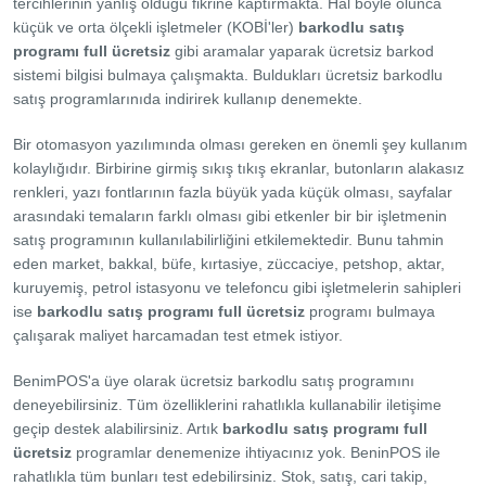
tercihlerinin yanlış olduğu fikrine kaptırmakta. Hal böyle olunca
küçük ve orta ölçekli işletmeler (KOBİ'ler)
barkodlu satış
programı full ücretsiz
gibi aramalar yaparak ücretsiz barkod
sistemi bilgisi bulmaya çalışmakta. Buldukları ücretsiz barkodlu
satış programlarınıda indirirek kullanıp denemekte.
Bir otomasyon yazılımında olması gereken en önemli şey kullanım
kolaylığıdır. Birbirine girmiş sıkış tıkış ekranlar, butonların alakasız
renkleri, yazı fontlarının fazla büyük yada küçük olması, sayfalar
arasındaki temaların farklı olması gibi etkenler bir bir işletmenin
satış programının kullanılabilirliğini etkilemektedir. Bunu tahmin
eden market, bakkal, büfe, kırtasiye, züccaciye, petshop, aktar,
kuruyemiş, petrol istasyonu ve telefoncu gibi işletmelerin sahipleri
ise
barkodlu satış programı full ücretsiz
programı bulmaya
çalışarak maliyet harcamadan test etmek istiyor.
BenimPOS'a üye olarak ücretsiz barkodlu satış programını
deneyebilirsiniz. Tüm özelliklerini rahatlıkla kullanabilir iletişime
geçip destek alabilirsiniz. Artık
barkodlu satış programı full
ücretsiz
programlar denemenize ihtiyacınız yok. BeninPOS ile
rahatlıkla tüm bunları test edebilirsiniz. Stok, satış, cari takip,