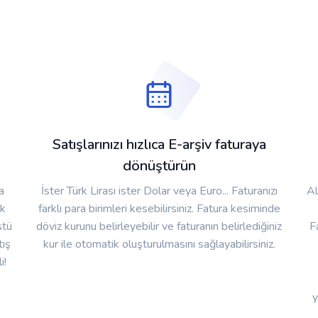
Satışlarınızı hızlıca E-arşiv faturaya
dönüştürün
a
İster Türk Lirası ister Dolar veya Euro... Faturanızı
Al
ak
farklı para birimleri kesebilirsiniz. Fatura kesiminde
stü
döviz kurunu belirleyebilir ve faturanın belirlediğiniz
F
tış
kur ile otomatik oluşturulmasını sağlayabilirsiniz.
i!
y