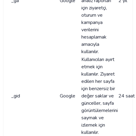
_ga
Google
analiz raporları
2 yıl
için ziyaretçi,
oturum ve
kampanya
verilerini
hesaplamak
amacıyla
kullanılır.
Kullanıcıları ayırt
etmek için
kullanılır. Ziyaret
edilen her sayfa
için benzersiz bir
_gid
Google
değer saklar ve
24 saat
günceller, sayfa
görüntülemelerini
saymak ve
izlemek için
kullanılır.