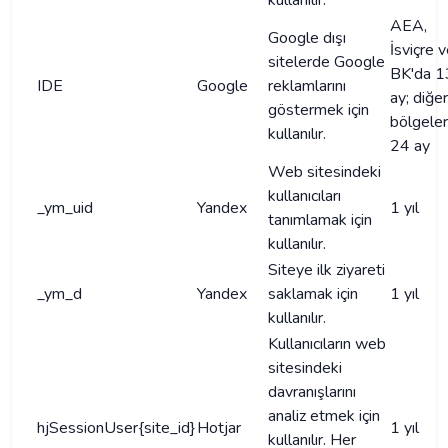
kullanılır.
AEA,
Google dışı
İsviçre 
sitelerde Google
BK'da 1
IDE
Google
reklamlarını
ay; diğer
göstermek için
bölgele
kullanılır.
24 ay
Web sitesindeki
kullanıcıları
_ym_uid
Yandex
1 yıl
tanımlamak için
kullanılır.
Siteye ilk ziyareti
_ym_d
Yandex
saklamak için
1 yıl
kullanılır.
Kullanıcıların web
sitesindeki
davranışlarını
analiz etmek için
hjSessionUser{site_id}
Hotjar
1 yıl
kullanılır. Her