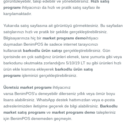
görüntüleyebilir, takip edebilir ve yönetebilirsiniz.
Hızlı satış
programı
ihtiyacınızı da hızlı ve pratik satış sayfası ile
karşılamaktadır.
Yukarıda satış sayfasına ait görüntüyü görmektesiniz. Bu sayfadan
satışlarınızı hızlı ve pratik bir şekilde gerçekleştirebilirsiniz.
Bilgisayarınıza hiç bir
market programı demo
ihtiyacı
duymadan
BenimPOS
ile sadece internet tarayıcınızı
kullanarak
barkodlu ürün satışı
gerçekleştirebilirsiniz. Gün
içerisinde en çok sattığınız ürünleri ekmek, tane yumurta gibi veya
barkodunu okutmakta zorlandığını 5/10/19 LT su gibi ürünleri hızlı
ürün ekle kısmına ekleyerek
barkodlu ürün satış
programı
işleminizi gerçekleştirebilirsiniz.
Ücretsiz market programı
ihtiyacınız
varsa
BenimPOS'u
deneyebilir dilerseniz yıllık veya ömür boyu
lisans alabilirsiniz. WhatsApp destek hattımızdan veya e-posta
adreslerimizden iletişime geçerek de bilgi alabilirsiniz.
Barkodlu
market satış programı
ve
market programı demo
talepleriniz
için
BenimPOS
denemeden geçmeyin.