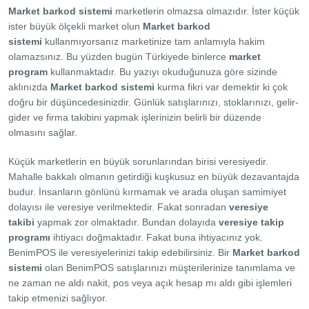
Market barkod sistemi
marketlerin olmazsa olmazıdır. İster küçük
ister büyük ölçekli market olun
Market barkod
sistemi
kullanmıyorsanız marketinize tam anlamıyla hakim
olamazsınız. Bu yüzden bugün Türkiyede binlerce
market
program
kullanmaktadır. Bu yazıyı okuduğunuza göre sizinde
aklınızda
Market barkod sistemi
kurma fikri var demektir ki çok
doğru bir düşüncedesinizdir. Günlük satışlarınızı, stoklarınızı, gelir-
gider ve firma takibini yapmak işlerinizin belirli bir düzende
olmasını sağlar.
Küçük marketlerin en büyük sorunlarından birisi veresiyedir.
Mahalle bakkalı olmanın getirdiği kuşkusuz en büyük dezavantajda
budur. İnsanların gönlünü kırmamak ve arada oluşan samimiyet
dolayısı ile veresiye verilmektedir. Fakat sonradan
veresiye
takibi
yapmak zor olmaktadır. Bundan dolayıda
veresiye takip
programı
ihtiyacı doğmaktadır. Fakat buna ihtiyacınız yok.
BenimPOS ile veresiyelerinizi takip edebilirsiniz. Bir
Market barkod
sistemi
olan BenimPOS satışlarınızı müşterilerinize tanımlama ve
ne zaman ne aldı nakit, pos veya açık hesap mı aldı gibi işlemleri
takip etmenizi sağlıyor.