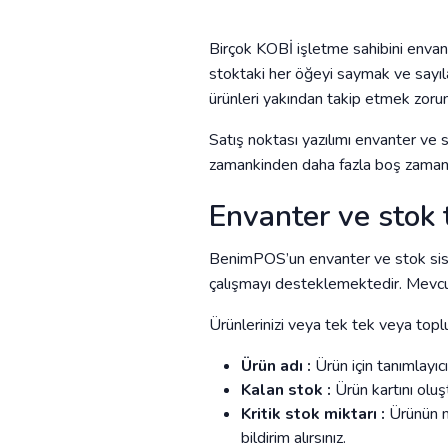
Birçok KOBİ işletme sahibini envant
stoktaki her öğeyi saymak ve sayıl
ürünleri yakından takip etmek zoru
Satış noktası yazılımı envanter ve s
zamankinden daha fazla boş zaman v
Envanter ve stok t
BenimPOS’un envanter ve stok siste
çalışmayı desteklemektedir. Mevcut 
Ürünlerinizi veya tek tek veya toplu
Ürün adı :
Ürün için tanımlayıc
Kalan stok :
Ürün kartını olu
Kritik stok miktarı :
Ürünün m
bildirim alırsınız.