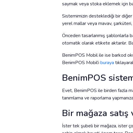
saymak veya stoka eklemek için bar
Sistemimizin desteklediği bir diğer
yerel mallar veya mavav, şarküteri,
Önceden tasarlanmış şablonlarla bark
otomatik olarak etikete aktarılır. B
BenimPOS Mobil ile ise barkod okuy
BenimPOS Mobil’i
buraya
tıklayarak
BenimPOS sistem
Evet, BenimPOS ile birden fazla mağ
tanımlama ve raporlama yapmanıza 
Bir mağaza satış v
İster tek şubeli bir mağaza, ister ç