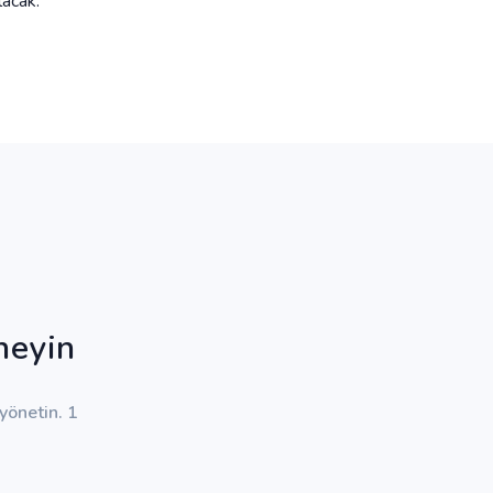
lacak.
neyin
yönetin. 1