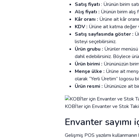
Satış fiyatı
: Ürünün birim satı
Alış fiyatı :
Ürünün birim alış f
Kâr oranı :
Ürüne ait kâr oranı
KDV :
Ürüne ait katma değer v
Satış sayfasında göster :
Ür
listeyi seçebilirsiniz.
Ürün grubu :
Ürünler menüsü al
dahil edebilirsiniz. Böylece ür
Ürün birimi :
Ürününüzün birim t
Menşe ülke :
Ürüne ait menşe ü
olarak “Yerli Üretim” logosu bi
Ürün resmi :
Ürününüze ait bir
KOBİ’ler için Envanter ve Stok Takib
Envanter sayımı iç
Gelişmiş POS yazılımı kullanmanın 