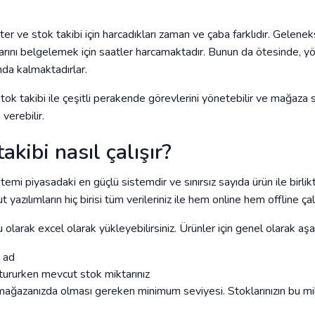
er ve stok takibi için harcadıkları zaman ve çaba farklıdır. Gelen
arını belgelemek için saatler harcamaktadır. Bunun da ötesinde, y
nda kalmaktadırlar.
tok takibi ile çeşitli perakende görevlerini yönetebilir ve mağaza sa
erebilir.
akibi nasıl çalışır?
mi piyasadaki en güçlü sistemdir ve sınırsız sayıda ürün ile birli
yazılımların hiç birisi tüm verileriniz ile hem online hem offline 
 olarak excel olarak yükleyebilirsiniz. Ürünler için genel olarak aş
ı ad
ştururken mevcut stok miktarınız
ağazanızda olması gereken minimum seviyesi. Stoklarınızın bu mik