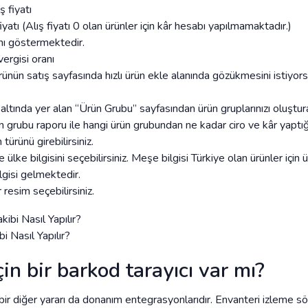
ş fiyatı
iyatı (Alış fiyatı 0 olan ürünler için kâr hesabı yapılmamaktadır.)
nı göstermektedir.
ergisi oranı
ünün satış sayfasında hızlı ürün ekle alanında gözükmesini istiyor
tında yer alan “Ürün Grubu” sayfasından ürün gruplarınızı oluştura
ün grubu raporu ile hangi ürün grubundan ne kadar ciro ve kâr yaptığın
ürünü girebilirsiniz.
lke bilgisini seçebilirsiniz. Meşe bilgisi Türkiye olan ürünler için 
lgisi gelmektedir.
 resim seçebilirsiniz.
i Nasıl Yapılır?
in bir barkod tarayıcı var mı?
bir diğer yararı da donanım entegrasyonlarıdır. Envanteri izleme s