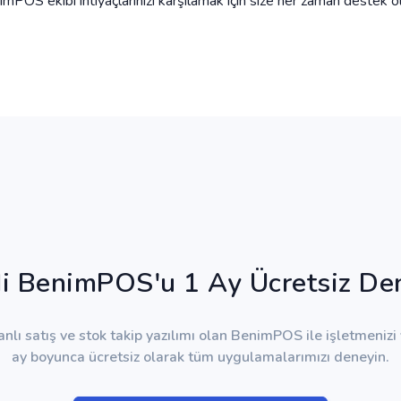
mPOS ekibi ihtiyaçlarınızı karşılamak için size her zaman destek o
i BenimPOS'u 1 Ay Ücretsiz De
anlı satış ve stok takip yazılımı olan BenimPOS ile işletmenizi 
ay boyunca ücretsiz olarak tüm uygulamalarımızı deneyin.