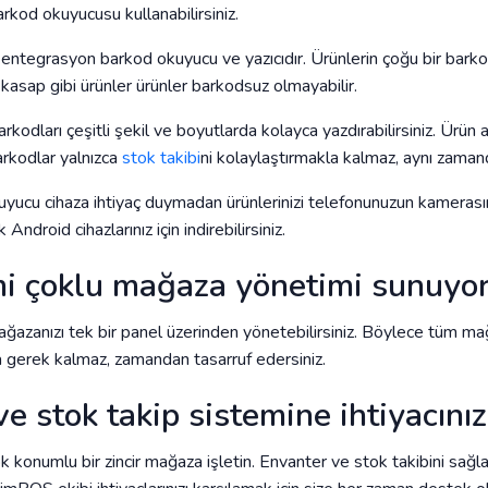
kod okuyucusu kullanabilirsiniz.
 entegrasyon barkod okuyucu ve yazıcıdır. Ürünlerin çoğu bir barko
 kasap gibi ürünler ürünler barkodsuz olmayabilir.
odları çeşitli şekil ve boyutlarda kolayca yazdırabilirsiniz. Ürün 
arkodlar yalnızca
stok takibi
ni kolaylaştırmakla kalmaz, aynı zamand
ucu cihaza ihtiyaç duymadan ürünlerinizi telefonunuzun kamerasına
 Android cihazlarınız için indirebilirsiniz.
i çoklu mağaza yönetimi sunuyo
azanızı tek bir panel üzerinden yönetebilirsiniz. Böylece tüm mağaza
gerek kalmaz, zamandan tasarruf edersiniz.
e stok takip sistemine ihtiyacınız
ok konumlu bir zincir mağaza işletin. Envanter ve stok takibini sağl