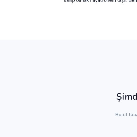
sahip olmak hayati önem taşır. Beni
Şimd
Bulut tab